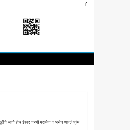
मृद्धीचे जावो हीच ईश्वर चरणी प्रार्थना व असेच आपले प्रेम